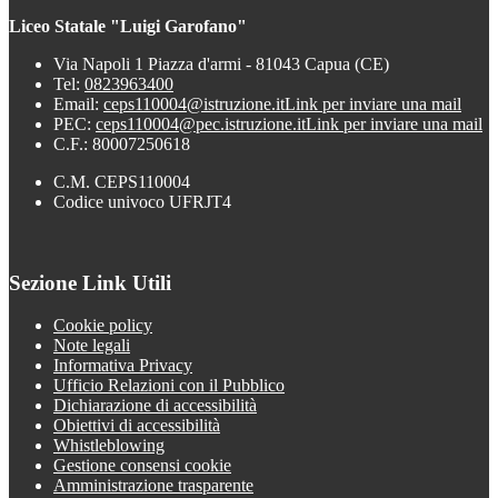
Liceo Statale "Luigi Garofano"
Via Napoli 1 Piazza d'armi - 81043 Capua (CE)
Tel:
0823963400
Email:
ceps110004@istruzione.it
Link per inviare una mail
PEC:
ceps110004@pec.istruzione.it
Link per inviare una mail
C.F.: 80007250618
C.M. CEPS110004
Codice univoco UFRJT4
Sezione Link Utili
Cookie policy
Note legali
Informativa Privacy
Ufficio Relazioni con il Pubblico
Dichiarazione di accessibilità
Obiettivi di accessibilità
Whistleblowing
Gestione consensi cookie
Amministrazione trasparente