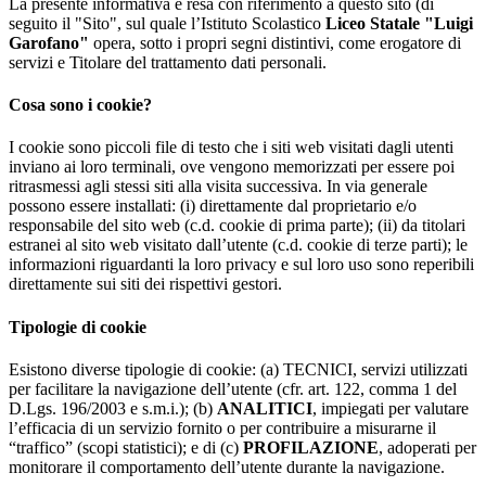
La presente informativa è resa con riferimento a questo sito (di
seguito il "Sito", sul quale l’Istituto Scolastico
Liceo Statale "Luigi
Garofano"
opera, sotto i propri segni distintivi, come erogatore di
servizi e Titolare del trattamento dati personali.
Cosa sono i cookie?
I cookie sono piccoli file di testo che i siti web visitati dagli utenti
inviano ai loro terminali, ove vengono memorizzati per essere poi
ritrasmessi agli stessi siti alla visita successiva. In via generale
possono essere installati: (i) direttamente dal proprietario e/o
responsabile del sito web (c.d. cookie di prima parte); (ii) da titolari
estranei al sito web visitato dall’utente (c.d. cookie di terze parti); le
informazioni riguardanti la loro privacy e sul loro uso sono reperibili
direttamente sui siti dei rispettivi gestori.
Tipologie di cookie
Esistono diverse tipologie di cookie: (a) TECNICI, servizi utilizzati
per facilitare la navigazione dell’utente (cfr. art. 122, comma 1 del
D.Lgs. 196/2003 e s.m.i.); (b)
ANALITICI
, impiegati per valutare
l’efficacia di un servizio fornito o per contribuire a misurarne il
“traffico” (scopi statistici); e di (c)
PROFILAZIONE
, adoperati per
monitorare il comportamento dell’utente durante la navigazione.