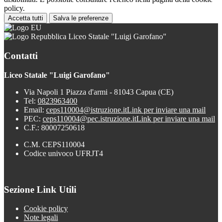
policy.
Accetta tutti
Salva le preferenze
Liceo Statale "Luigi Garofano"
Contatti
Liceo Statale "Luigi Garofano"
Via Napoli 1 Piazza d'armi - 81043 Capua (CE)
Tel:
0823963400
Email:
ceps110004@istruzione.it
Link per inviare una mail
PEC:
ceps110004@pec.istruzione.it
Link per inviare una mail
C.F.: 80007250618
C.M. CEPS110004
Codice univoco UFRJT4
Sezione Link Utili
Cookie policy
Note legali