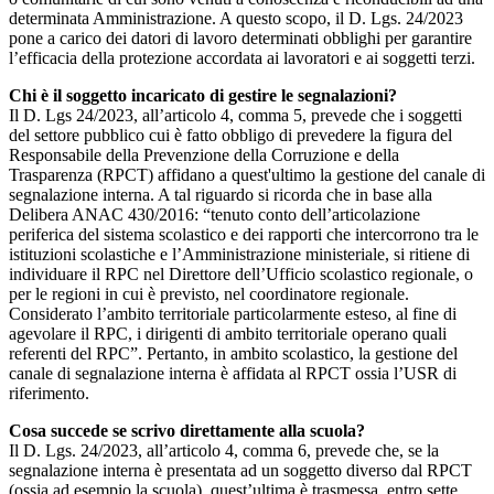
determinata Amministrazione. A questo scopo, il D. Lgs. 24/2023
pone a carico dei datori di lavoro determinati obblighi per garantire
l’efficacia della protezione accordata ai lavoratori e ai soggetti terzi.
Chi è il soggetto incaricato di gestire le segnalazioni?
Il D. Lgs 24/2023, all’articolo 4, comma 5, prevede che i soggetti
del settore pubblico cui è fatto obbligo di prevedere la figura del
Responsabile della Prevenzione della Corruzione e della
Trasparenza (RPCT) affidano a quest'ultimo la gestione del canale di
segnalazione interna. A tal riguardo si ricorda che in base alla
Delibera ANAC 430/2016: “tenuto conto dell’articolazione
periferica del sistema scolastico e dei rapporti che intercorrono tra le
istituzioni scolastiche e l’Amministrazione ministeriale, si ritiene di
individuare il RPC nel Direttore dell’Ufficio scolastico regionale, o
per le regioni in cui è previsto, nel coordinatore regionale.
Considerato l’ambito territoriale particolarmente esteso, al fine di
agevolare il RPC, i dirigenti di ambito territoriale operano quali
referenti del RPC”. Pertanto, in ambito scolastico, la gestione del
canale di segnalazione interna è affidata al RPCT ossia l’USR di
riferimento.
Cosa succede se scrivo direttamente alla scuola?
Il D. Lgs. 24/2023, all’articolo 4, comma 6, prevede che, se la
segnalazione interna è presentata ad un soggetto diverso dal RPCT
(ossia ad esempio la scuola), quest’ultima è trasmessa, entro sette