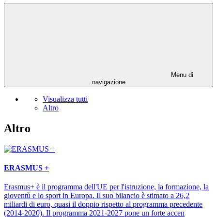
Menu di
navigazione
Visualizza tutti
Altro
Altro
ERASMUS +
Erasmus+ è il programma dell'UE per l'istruzione, la formazione, la
gioventù e lo sport in Europa. Il suo bilancio è stimato a 26,2
miliardi di euro, quasi il doppio rispetto al programma precedente
(2014-2020). Il programma 2021-2027 pone un forte accen