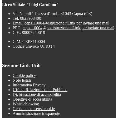
Liceo Statale "Luigi Garofano"
Via Napoli 1 Piazza d'armi - 81043 Capua (CE)
Tel:
0823963400
Email:
ceps110004@istruzione.it
Link per inviare una mail
PEC:
ceps110004@pec.istruzione.it
Link per inviare una mail
C.F.: 80007250618
C.M. CEPS110004
Codice univoco UFRJT4
Sezione Link Utili
Cookie policy
Note legali
Informativa Privacy
Ufficio Relazioni con il Pubblico
Dichiarazione di accessibilità
Obiettivi di accessibilità
Whistleblowing
Gestione consensi cookie
Amministrazione trasparente