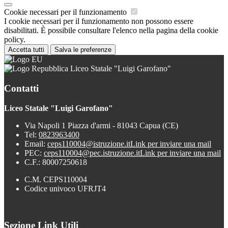
Cookie necessari per il funzionamento
I cookie necessari per il funzionamento non possono essere
disabilitati. È possibile consultare l'elenco nella pagina della cookie
policy.
Accetta tutti
Salva le preferenze
Liceo Statale "Luigi Garofano"
Contatti
Liceo Statale "Luigi Garofano"
Via Napoli 1 Piazza d'armi - 81043 Capua (CE)
Tel:
0823963400
Email:
ceps110004@istruzione.it
Link per inviare una mail
PEC:
ceps110004@pec.istruzione.it
Link per inviare una mail
C.F.: 80007250618
C.M. CEPS110004
Codice univoco UFRJT4
Sezione Link Utili