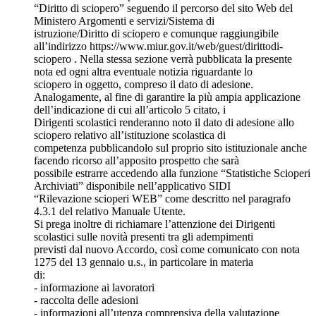
“Diritto di sciopero” seguendo il percorso del sito Web del
Ministero Argomenti e servizi/Sistema di
istruzione/Diritto di sciopero e comunque raggiungibile
all’indirizzo https://www.miur.gov.it/web/guest/dirittodi-
sciopero . Nella stessa sezione verrà pubblicata la presente
nota ed ogni altra eventuale notizia riguardante lo
sciopero in oggetto, compreso il dato di adesione.
Analogamente, al fine di garantire la più ampia applicazione
dell’indicazione di cui all’articolo 5 citato, i
Dirigenti scolastici renderanno noto il dato di adesione allo
sciopero relativo all’istituzione scolastica di
competenza pubblicandolo sul proprio sito istituzionale anche
facendo ricorso all’apposito prospetto che sarà
possibile estrarre accedendo alla funzione “Statistiche Scioperi
Archiviati” disponibile nell’applicativo SIDI
“Rilevazione scioperi WEB” come descritto nel paragrafo
4.3.1 del relativo Manuale Utente.
Si prega inoltre di richiamare l’attenzione dei Dirigenti
scolastici sulle novità presenti tra gli adempimenti
previsti dal nuovo Accordo, così come comunicato con nota
1275 del 13 gennaio u.s., in particolare in materia
di:
- informazione ai lavoratori
- raccolta delle adesioni
- informazioni all’utenza comprensiva della valutazione