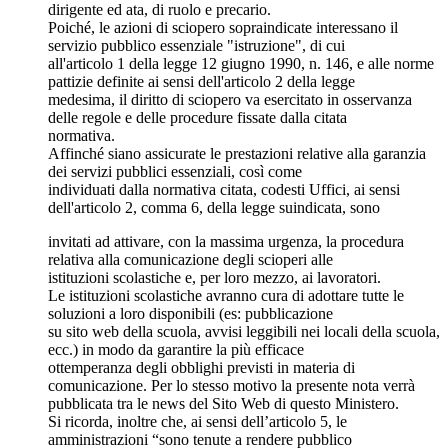
dirigente ed ata, di ruolo e precario.
Poiché, le azioni di sciopero sopraindicate interessano il
servizio pubblico essenziale "istruzione", di cui
all'articolo 1 della legge 12 giugno 1990, n. 146, e alle norme
pattizie definite ai sensi dell'articolo 2 della legge
medesima, il diritto di sciopero va esercitato in osservanza
delle regole e delle procedure fissate dalla citata
normativa.
Affinché siano assicurate le prestazioni relative alla garanzia
dei servizi pubblici essenziali, così come
individuati dalla normativa citata, codesti Uffici, ai sensi
dell'articolo 2, comma 6, della legge suindicata, sono
invitati ad attivare, con la massima urgenza, la procedura
relativa alla comunicazione degli scioperi alle
istituzioni scolastiche e, per loro mezzo, ai lavoratori.
Le istituzioni scolastiche avranno cura di adottare tutte le
soluzioni a loro disponibili (es: pubblicazione
su sito web della scuola, avvisi leggibili nei locali della scuola,
ecc.) in modo da garantire la più efficace
ottemperanza degli obblighi previsti in materia di
comunicazione. Per lo stesso motivo la presente nota verrà
pubblicata tra le news del Sito Web di questo Ministero.
Si ricorda, inoltre che, ai sensi dell’articolo 5, le
amministrazioni “sono tenute a rendere pubblico