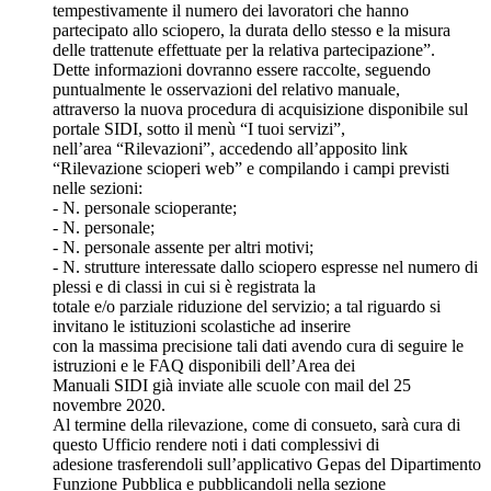
tempestivamente il numero dei lavoratori che hanno
partecipato allo sciopero, la durata dello stesso e la misura
delle trattenute effettuate per la relativa partecipazione”.
Dette informazioni dovranno essere raccolte, seguendo
puntualmente le osservazioni del relativo manuale,
attraverso la nuova procedura di acquisizione disponibile sul
portale SIDI, sotto il menù “I tuoi servizi”,
nell’area “Rilevazioni”, accedendo all’apposito link
“Rilevazione scioperi web” e compilando i campi previsti
nelle sezioni:
- N. personale scioperante;
- N. personale;
- N. personale assente per altri motivi;
- N. strutture interessate dallo sciopero espresse nel numero di
plessi e di classi in cui si è registrata la
totale e/o parziale riduzione del servizio; a tal riguardo si
invitano le istituzioni scolastiche ad inserire
con la massima precisione tali dati avendo cura di seguire le
istruzioni e le FAQ disponibili dell’Area dei
Manuali SIDI già inviate alle scuole con mail del 25
novembre 2020.
Al termine della rilevazione, come di consueto, sarà cura di
questo Ufficio rendere noti i dati complessivi di
adesione trasferendoli sull’applicativo Gepas del Dipartimento
Funzione Pubblica e pubblicandoli nella sezione