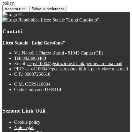
policy.
Accetta tutti
Salva le preferenze
Liceo Statale "Luigi Garofano"
Contatti
Liceo Statale "Luigi Garofano"
Via Napoli 1 Piazza d'armi - 81043 Capua (CE)
Tel:
0823963400
Email:
ceps110004@istruzione.it
Link per inviare una mail
PEC:
ceps110004@pec.istruzione.it
Link per inviare una mail
C.F.: 80007250618
C.M. CEPS110004
Codice univoco UFRJT4
Sezione Link Utili
Cookie policy
Note legali