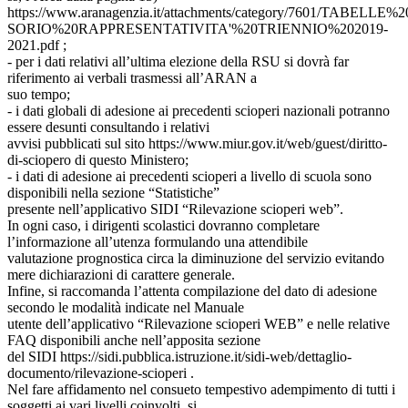
https://www.aranagenzia.it/attachments/category/7601/TA
SORIO%20RAPPRESENTATIVITA'%20TRIENNIO%202019-
2021.pdf ;
- per i dati relativi all’ultima elezione della RSU si dovrà far
riferimento ai verbali trasmessi all’ARAN a
suo tempo;
- i dati globali di adesione ai precedenti scioperi nazionali potranno
essere desunti consultando i relativi
avvisi pubblicati sul sito https://www.miur.gov.it/web/guest/diritto-
di-sciopero di questo Ministero;
- i dati di adesione ai precedenti scioperi a livello di scuola sono
disponibili nella sezione “Statistiche”
presente nell’applicativo SIDI “Rilevazione scioperi web”.
In ogni caso, i dirigenti scolastici dovranno completare
l’informazione all’utenza formulando una attendibile
valutazione prognostica circa la diminuzione del servizio evitando
mere dichiarazioni di carattere generale.
Infine, si raccomanda l’attenta compilazione del dato di adesione
secondo le modalità indicate nel Manuale
utente dell’applicativo “Rilevazione scioperi WEB” e nelle relative
FAQ disponibili anche nell’apposita sezione
del SIDI https://sidi.pubblica.istruzione.it/sidi-web/dettaglio-
documento/rilevazione-scioperi .
Nel fare affidamento nel consueto tempestivo adempimento di tutti i
soggetti ai vari livelli coinvolti, si