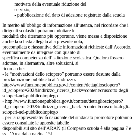
motivata della eventuale riduzione del
servizio;
- pubblicazione del dato di adesione registrato dalla scuola
In merito all’obbligo di informazione all’utenza, nel ricordare che i
dirigenti scolastici potranno adottare le
modalità che riterranno più opportune, viene messa a disposizione
anche la scheda allegata alla presente nota,
precompilata e riassuntiva delle informazioni richieste dall’Accordo,
eventualmente da integrare con quanto di
specifica competenza dell’istituzione scolastica. Qualora fossero
adottate, in alternativa, altre soluzioni, si
ricorda che:
- le “motivazioni dello sciopero” potranno essere desunte dalla
proclamazione pubblicata all’indirizzo:
http://www.funzionepubblica.gov.it/content/dettagliosciopero?
id_sciopero=202&indirizzo_ricerca_back=/content/cruscotto-degli-
scioperi-nel-pubblicoimpiego
- http://www.funzionepubblica.gov.it/content/dettagliosciopero?
id_sciopero=203&indirizzo_ricerca_back=/content/cruscotto-degli-
scioperi-nel-pubblicoimpiego
- per la rappresentatività nazionale del sindacato promotore potranno
essere consultate le apposite tabelle
disponibili sul sito dell’ARAN (il Comparto scuola è alla pagina 7 e
ss, l’Area dalla pagina 15)