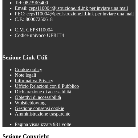
Tel:
0823963400
Email:
ceps110004@istruzione.it
Link per inviare una mail
PEC:
ceps110004@pec.istruzione.it
Link per inviare una mail
C.F.: 80007250618
C.M. CEPS110004
Codice univoco UFRJT4
Sezione Link Utili
Cookie policy
Note legali
Informativa Privacy
Ufficio Relazioni con il Pubblico
Dichiarazione di accessibilità
Obiettivi di accessibilità
Whistleblowing
Gestione consensi cookie
Amministrazione trasparente
Pagina visualizzata
931
volte
Sezione Copyright