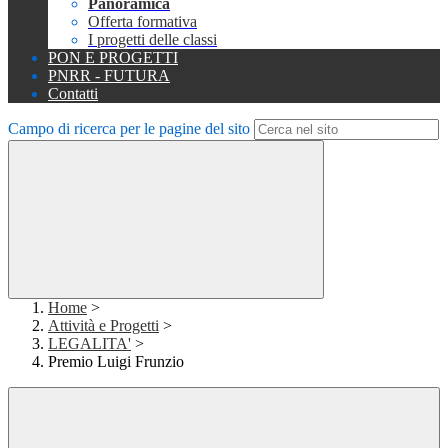
Panoramica
Offerta formativa
I progetti delle classi
PON E PROGETTI
PNRR - FUTURA
Contatti
Campo di ricerca per le pagine del sito
Home
>
Attività e Progetti
>
LEGALITA'
>
Premio Luigi Frunzio