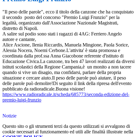
"Il peso delle parole", ecco il titolo della canzone che ha conquistato
il secondo posto del concorso "Premio Luigi Frunzio" per la
legalità, organizzato dall'Associazione Nazionale Magistrati,
distretto di Napoli.
A salire sul podio sono stati i ragazzi di 4AG: Ferriero Angelo
autore e cantante,
Alice Ascione, Ilenia Riccardis, Manuela Mingione, Paola Sorice,
Alessia Nocera, Noemi Cerbone.L'attivita' è stata promossa e
coordinata dalla prof.ssa Anna Giacobone referente d'istituto di
Educazione Civica.La canzone, tra ben 47 lavori realizzati da diversi
istituti scolastici della Regione Campania,è un monito a non tacere
quando si vive un disagio, ma confidarsi, parlare della propria
situazione e cercare aiuto.Il peso delle parole può aiutare, il peso
delle parole può demolire!Di seguito il link della ripresa dell'evento
pubblicato da radioradicale.Buona visione!
https://www.radioradicale.it/scheda/685773/seconda-edizione-del-
premio-luigi-frunzio
Notizie
Questo sito o gli strumenti terzi da questo utilizzati si avvalgono di
cookie necessari al funzionamento ed utili alle finalità illustrate nella