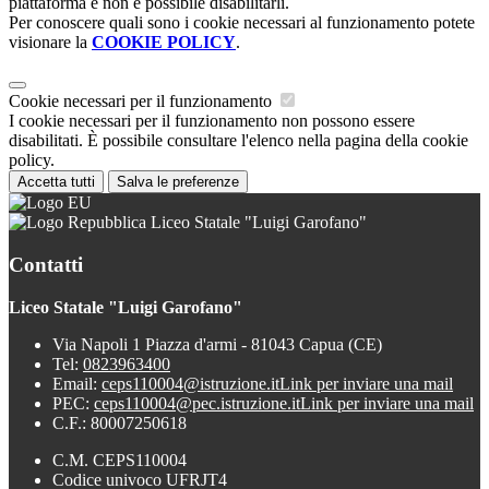
piattaforma e non è possibile disabilitarli.
Per conoscere quali sono i cookie necessari al funzionamento potete
visionare la
COOKIE POLICY
.
Cookie necessari per il funzionamento
I cookie necessari per il funzionamento non possono essere
disabilitati. È possibile consultare l'elenco nella pagina della cookie
policy.
Accetta tutti
Salva le preferenze
Liceo Statale "Luigi Garofano"
Contatti
Liceo Statale "Luigi Garofano"
Via Napoli 1 Piazza d'armi - 81043 Capua (CE)
Tel:
0823963400
Email:
ceps110004@istruzione.it
Link per inviare una mail
PEC:
ceps110004@pec.istruzione.it
Link per inviare una mail
C.F.: 80007250618
C.M. CEPS110004
Codice univoco UFRJT4