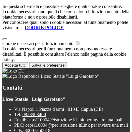
In questa schermata è possibile scegliere quali cookie consentire.
I cookie necessari sono quelli che consentono il funzionamento della
piattaforma e non è possibile disabilitarli.
Per conoscere quali sono i cookie necessari al funzionamento potete
visionare la
COOKIE POLICY
.
Cookie necessari per il funzionamento
I cookie necessari per il funzionamento non possono essere
disabilitati. È possibile consultare l'elenco nella pagina della cookie
policy.
Accetta tutti
Salva le preferenze
Liceo Statale "Luigi Garofano"
Contatti
Liceo Statale "Luigi Garofano"
Via Napoli 1 Piazza d'armi - 81043 Capua (CE)
Tel:
0823963400
Email:
ceps110004@istruzione.it
Link per inviare una mail
PEC:
ceps110004@pec.istruzione.it
Link per inviare una mail
C.F.: 80007250618