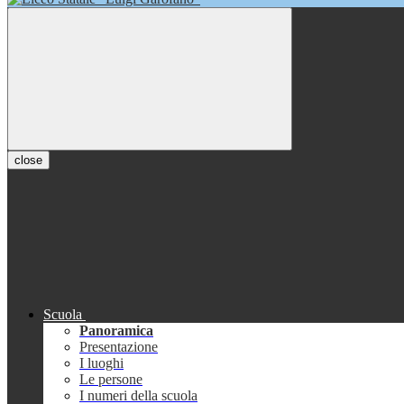
close
Scuola
Panoramica
Presentazione
I luoghi
Le persone
I numeri della scuola