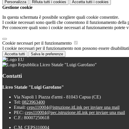
Personalizza
Rifiuta tutti
i cookies
Accetta tutti
i cookies
Gestione cookie
In questa schermata è possibile scegliere quali cookie consentire.
I cookie necessari sono quelli che consentono il funzionamento della pi
Per conoscere quali sono i cookie necessari al funzionamento potete v
Cookie necessari per il funzionamento
I cookie necessari per il funzionamento non possono essere disabilitati.
Accetta tutti
Salva le preferenze
Liceo Statale "Luigi Garofano"
Contatti
Liceo Statale "Luigi Garofano"
Via Napoli 1 Piazza d'armi - 81043 Capua (CE)
Tel:
0823963400
Email:
ceps110004@istruzione.it
Link per inviare una mail
PEC:
ceps110004@pec.istruzione.it
Link per inviare una mail
C.F.: 80007250618
C.M. CEPS110004