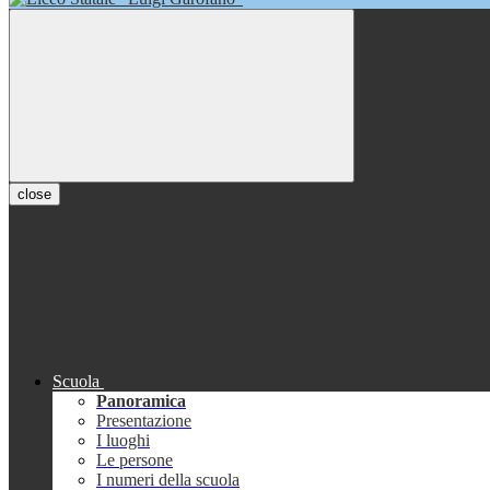
close
Scuola
Panoramica
Presentazione
I luoghi
Le persone
I numeri della scuola