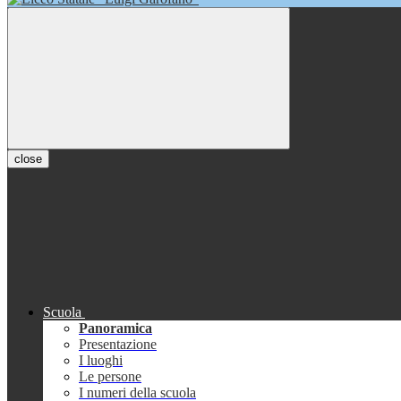
close
Scuola
Panoramica
Presentazione
I luoghi
Le persone
I numeri della scuola