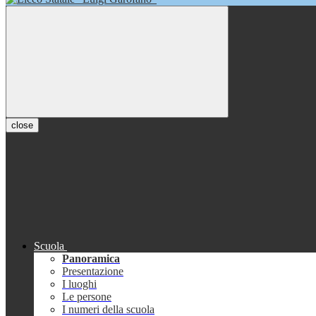
close
Scuola
Panoramica
Presentazione
I luoghi
Le persone
I numeri della scuola