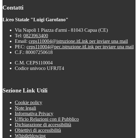
Contatti
Liceo Statale "Luigi Garofano"
Via Napoli 1 Piazza d'armi - 81043 Capua (CE)
Tel:
0823963400
Email:
ceps110004@istruzione.it
Link per inviare una mail
PEC:
ceps110004@pec.istruzione.it
Link per inviare una mail
C.F.: 80007250618
C.M. CEPS110004
Codice univoco UFRJT4
Sezione Link Utili
Cookie policy
Note legali
Informativa Privacy
Ufficio Relazioni con il Pubblico
Dichiarazione di accessibilità
Obiettivi di accessibilità
Whistleblowing