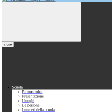
close
Scuola
Panoramica
Presentazione
I luoghi
Le persone
I numeri della scuola