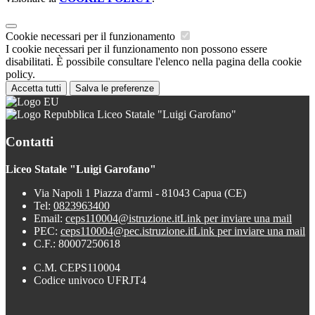
Cookie necessari per il funzionamento
I cookie necessari per il funzionamento non possono essere
disabilitati. È possibile consultare l'elenco nella pagina della cookie
policy.
Accetta tutti
Salva le preferenze
Liceo Statale "Luigi Garofano"
Contatti
Liceo Statale "Luigi Garofano"
Via Napoli 1 Piazza d'armi - 81043 Capua (CE)
Tel:
0823963400
Email:
ceps110004@istruzione.it
Link per inviare una mail
PEC:
ceps110004@pec.istruzione.it
Link per inviare una mail
C.F.: 80007250618
C.M. CEPS110004
Codice univoco UFRJT4