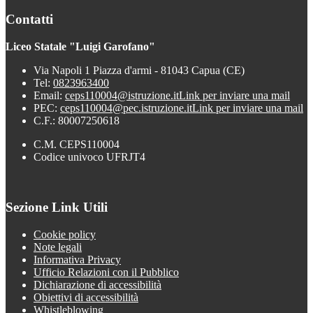
Contatti
Liceo Statale "Luigi Garofano"
Via Napoli 1 Piazza d'armi - 81043 Capua (CE)
Tel:
0823963400
Email:
ceps110004@istruzione.it
Link per inviare una mail
PEC:
ceps110004@pec.istruzione.it
Link per inviare una mail
C.F.: 80007250618
C.M. CEPS110004
Codice univoco UFRJT4
Sezione Link Utili
Cookie policy
Note legali
Informativa Privacy
Ufficio Relazioni con il Pubblico
Dichiarazione di accessibilità
Obiettivi di accessibilità
Whistleblowing