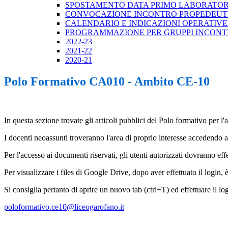
SPOSTAMENTO DATA PRIMO LABORATORI
CONVOCAZIONE INCONTRO PROPEDEUTICO 
CALENDARIO E INDICAZIONI OPERATIVE 
PROGRAMMAZIONE PER GRUPPI INCONTRI 
2022-23
2021-22
2020-21
Polo Formativo CA010 - Ambito CE-10
In questa sezione trovate gli articoli pubblici del Polo formativo per l
I docenti neoassunti troveranno l'area di proprio interesse accedendo 
Per l'accesso ai documenti riservati, gli utenti autorizzati dovranno eff
Per visualizzare i files di Google Drive, dopo aver effettuato il login
Si consiglia pertanto di aprire un nuovo tab (ctrl+T) ed effettuare il 
poloformativo.ce10@liceogarofano.it