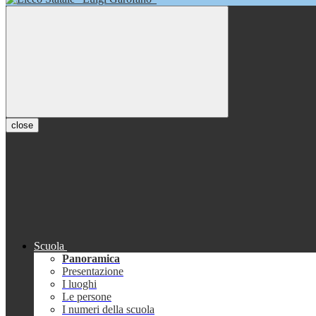
close
Scuola
Panoramica
Presentazione
I luoghi
Le persone
I numeri della scuola