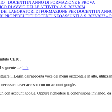
O - DOCENTI IN ANNO DI FORMAZIONE E PROVA
DI AVVIO DELLE ATTIVITA' A.S. 2023/2024
DEI LABORATORI DI FORMAZIONE PER DOCENTI IN ANNO D
PROPEDEUTICI DOCENTI NEOASSUNTI A.S. 2022/2023 – 
'ambito CE10 .
al seguente -->
link
ettuare il
Login
dall'apposita voce del menu orizzontale in alto, utilizzan
, è necessario aver accesso con un account google.
login con account google. Oppure richiedere la condivisione inviando, da