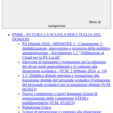
Menu di
navigazione
PNRR - FUTURA LA SCUOLA PER L'ITALIA DEL
DOMANI
PA Digitale 2026 - MISSIONE 1 - Componente 1:
digitalizzazione, innovazione e sicurezza della pubblica
amministrazione - Investimento 1.2 "Abilitazione al
Cloud per la PA Locali"
Interventi di tutoraggio e formazione per la riduzione
dei divari negli apprendimenti e il contrasto alla
dispersione scolastica - (D.M. 2 febbraio 2024, n. 19)
2.1: Didattica digitale integrata e formazione alla
transizione digitale del personale scolastico Formazione
del personale scolastico per la transizione digitale (D.M.
66/2023)
Nuove competenze e nuovi linguaggi Azioni di
potenziamento delle competenze STEM e
multilinguistiche (D.M. 65/2023)
Piattaforma Unica
Azioni di prevenzione e contrasto alla dispersione