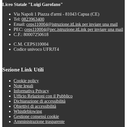
Liceo Statale "Luigi Garofano"
Via Napoli 1 Piazza d'armi - 81043 Capua (CE)
Tel:
0823963400
Email:
ceps110004@istruzione.it
Link per inviare una mail
PEC:
ceps110004@pec.istruzione.it
Link per inviare una mail
C.F.: 80007250618
C.M. CEPS110004
Codice univoco UFRJT4
Sezione Link Utili
Cookie policy
Note legali
Informativa Privacy
Ufficio Relazioni con il Pubblico
Dichiarazione di accessibilità
Obiettivi di accessibilità
Whistleblowing
Gestione consensi cookie
Amministrazione trasparente