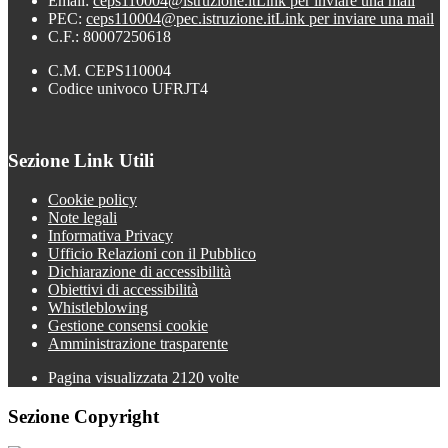
Email:
ceps110004@istruzione.it
Link per inviare una mail
PEC:
ceps110004@pec.istruzione.it
Link per inviare una mail
C.F.: 80007250618
C.M. CEPS110004
Codice univoco UFRJT4
Sezione Link Utili
Cookie policy
Note legali
Informativa Privacy
Ufficio Relazioni con il Pubblico
Dichiarazione di accessibilità
Obiettivi di accessibilità
Whistleblowing
Gestione consensi cookie
Amministrazione trasparente
Pagina visualizzata
2120
volte
Sezione Copyright