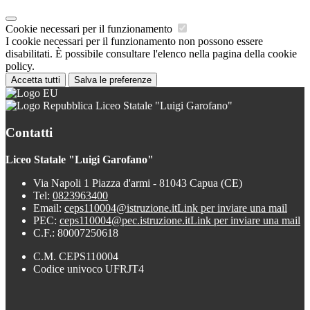
Cookie necessari per il funzionamento
I cookie necessari per il funzionamento non possono essere
disabilitati. È possibile consultare l'elenco nella pagina della cookie
policy.
Accetta tutti
Salva le preferenze
Liceo Statale "Luigi Garofano"
Contatti
Liceo Statale "Luigi Garofano"
Via Napoli 1 Piazza d'armi - 81043 Capua (CE)
Tel:
0823963400
Email:
ceps110004@istruzione.it
Link per inviare una mail
PEC:
ceps110004@pec.istruzione.it
Link per inviare una mail
C.F.: 80007250618
C.M. CEPS110004
Codice univoco UFRJT4