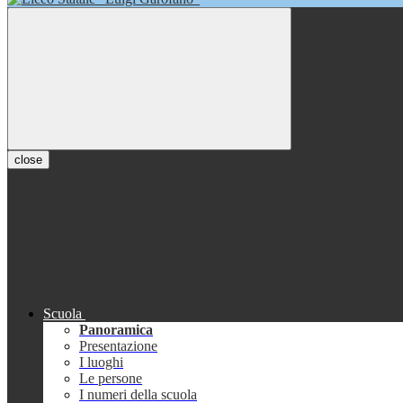
close
Scuola
Panoramica
Presentazione
I luoghi
Le persone
I numeri della scuola