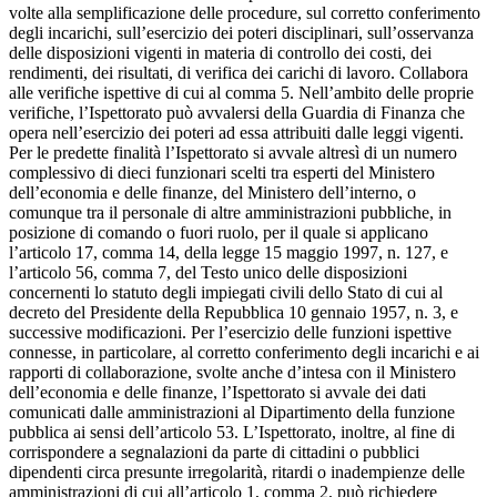
volte alla semplificazione delle procedure, sul corretto conferimento
degli incarichi, sull’esercizio dei poteri disciplinari, sull’osservanza
delle disposizioni vigenti in materia di controllo dei costi, dei
rendimenti, dei risultati, di verifica dei carichi di lavoro. Collabora
alle verifiche ispettive di cui al comma 5. Nell’ambito delle proprie
verifiche, l’Ispettorato può avvalersi della Guardia di Finanza che
opera nell’esercizio dei poteri ad essa attribuiti dalle leggi vigenti.
Per le predette finalità l’Ispettorato si avvale altresì di un numero
complessivo di dieci funzionari scelti tra esperti del Ministero
dell’economia e delle finanze, del Ministero dell’interno, o
comunque tra il personale di altre amministrazioni pubbliche, in
posizione di comando o fuori ruolo, per il quale si applicano
l’articolo 17, comma 14, della legge 15 maggio 1997, n. 127, e
l’articolo 56, comma 7, del Testo unico delle disposizioni
concernenti lo statuto degli impiegati civili dello Stato di cui al
decreto del Presidente della Repubblica 10 gennaio 1957, n. 3, e
successive modificazioni. Per l’esercizio delle funzioni ispettive
connesse, in particolare, al corretto conferimento degli incarichi e ai
rapporti di collaborazione, svolte anche d’intesa con il Ministero
dell’economia e delle finanze, l’Ispettorato si avvale dei dati
comunicati dalle amministrazioni al Dipartimento della funzione
pubblica ai sensi dell’articolo 53. L’Ispettorato, inoltre, al fine di
corrispondere a segnalazioni da parte di cittadini o pubblici
dipendenti circa presunte irregolarità, ritardi o inadempienze delle
amministrazioni di cui all’articolo 1, comma 2, può richiedere