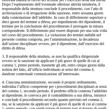
Dopo l’espletamento dell’eventuale ulteriore attività istruttoria, il
responsabile della struttura conclude il procedimento, con l’atto di
archiviazione o di irrogazione della sanzione, entro sessanta giorni
dalla contestazione dell’addebito. In caso di differimento superiore a
dieci giorni del termine a difesa, per impedimento del dipendente, il
termine per la conclusione del procedimento è prorogato in misura
corrispondente. Il differimento può essere disposto per una sola volta
nel corso del procedimento. La violazione dei termini stabiliti nel
presente comma comporta, per l’amministrazione, la decadenza
dall’azione disciplinare ovvero, per il dipendente, dall’esercizio del
diritto di difesa.
3. Il responsabile della struttura, se non ha qualifica dirigenziale
ovvero se la sanzione da applicare è più grave di quelle di cui al
comma 1, primo periodo, trasmette gli atti, entro cinque giorni dalla
notizia del fatto, all’ufficio individuato ai sensi del comma 4,
dandone contestuale comunicazione all’interessato.
4. Ciascuna amministrazione, secondo il proprio ordinamento,
individua l’ufficio competente per i procedimenti disciplinari ai sensi
del comma 1, secondo periodo. Il predetto ufficio contesta l’addebito
al dipendente, lo convoca per il contraddittorio a sua difesa, istruisce
e conclude il procedimento secondo quanto previsto nel comma 2,
ma, se la sanzione da applicare è più grave di quelle di cui al comma
1, primo periodo, con applicazione di termini pari al doppio di quelli