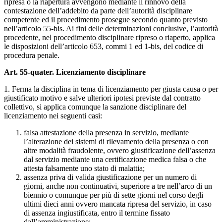
ripresa o la riapertura avvengono mediante il rinnovo della
contestazione dell’addebito da parte dell’autorità disciplinare
competente ed il procedimento prosegue secondo quanto previsto
nell’articolo 55-bis. Ai fini delle determinazioni conclusive, l’autorità
procedente, nel procedimento disciplinare ripreso o riaperto, applica
le disposizioni dell’articolo 653, commi 1 ed 1-bis, del codice di
procedura penale.
Art. 55-quater. Licenziamento disciplinare
1. Ferma la disciplina in tema di licenziamento per giusta causa o per
giustificato motivo e salve ulteriori ipotesi previste dal contratto
collettivo, si applica comunque la sanzione disciplinare del
licenziamento nei seguenti casi:
falsa attestazione della presenza in servizio, mediante
l’alterazione dei sistemi di rilevamento della presenza o con
altre modalità fraudolente, ovvero giustificazione dell’assenza
dal servizio mediante una certificazione medica falsa o che
attesta falsamente uno stato di malattia;
assenza priva di valida giustificazione per un numero di
giorni, anche non continuativi, superiore a tre nell’arco di un
biennio o comunque per più di sette giorni nel corso degli
ultimi dieci anni ovvero mancata ripresa del servizio, in caso
di assenza ingiustificata, entro il termine fissato
dall’amministrazione;