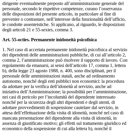
dirigente eventualmente preposto all’amministrazione generale del
personale, secondo le rispettive competenze, curano l’osservanza
delle disposizioni del presente articolo, in particolare al fine di
prevenire o contrastare, nell’interesse della funzionalità dell’ufficio,
le condotte assenteistiche. Si applicano, al riguardo, le disposizioni
degli articoli 21 e 55-sexies, comma 3.
Art. 55-octies. Permanente inidoneità psicofisica
1. Nel caso di accertata permanente inidoneità psicofisica al servizio
dei dipendenti delle amministrazioni pubbliche, di cui all’articolo 2,
comma 2, l’amministrazione può risolvere il rapporto di lavoro. Con
regolamento da emanarsi, ai sensi dell’articolo 17, comma 1, lettera
b), della legge 23 agosto 1988, n. 400, sono disciplinati, per il
personale delle amministrazioni statali, anche ad ordinamento
autonomo, nonché degli enti pubblici non economici: la procedura
da adottare per la verifica dell’idoneità al servizio, anche ad
iniziativa dell’Amministrazione; la possibilità per l’amministrazione,
nei casi di pericolo per l’incolumità del dipendente interessato
nonché per la sicurezza degli altri dipendenti e degli utenti, di
adottare provvedimenti di sospensione cautelare dal servizio, in
attesa dell’effettuazione della visita di idoneità, nonché nel caso di
mancata presentazione del dipendente alla visita di idoneità, in
assenza di giustificato motivo; gli effetti sul trattamento giuridico ed
economico della sospensione di cui alla lettera b), nonché il