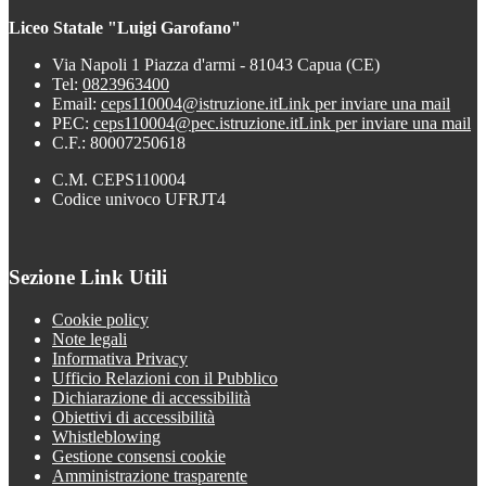
Liceo Statale "Luigi Garofano"
Via Napoli 1 Piazza d'armi - 81043 Capua (CE)
Tel:
0823963400
Email:
ceps110004@istruzione.it
Link per inviare una mail
PEC:
ceps110004@pec.istruzione.it
Link per inviare una mail
C.F.: 80007250618
C.M. CEPS110004
Codice univoco UFRJT4
Sezione Link Utili
Cookie policy
Note legali
Informativa Privacy
Ufficio Relazioni con il Pubblico
Dichiarazione di accessibilità
Obiettivi di accessibilità
Whistleblowing
Gestione consensi cookie
Amministrazione trasparente