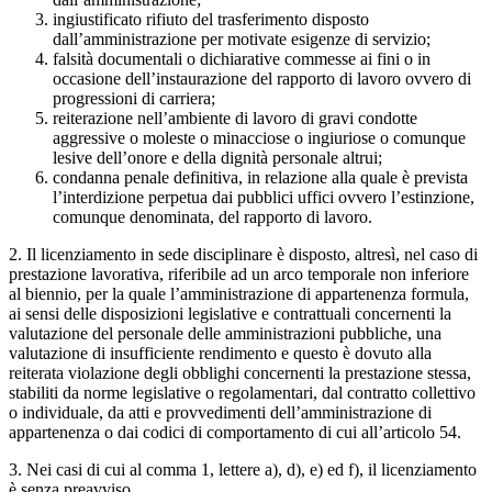
ingiustificato rifiuto del trasferimento disposto
dall’amministrazione per motivate esigenze di servizio;
falsità documentali o dichiarative commesse ai fini o in
occasione dell’instaurazione del rapporto di lavoro ovvero di
progressioni di carriera;
reiterazione nell’ambiente di lavoro di gravi condotte
aggressive o moleste o minacciose o ingiuriose o comunque
lesive dell’onore e della dignità personale altrui;
condanna penale definitiva, in relazione alla quale è prevista
l’interdizione perpetua dai pubblici uffici ovvero l’estinzione,
comunque denominata, del rapporto di lavoro.
2. Il licenziamento in sede disciplinare è disposto, altresì, nel caso di
prestazione lavorativa, riferibile ad un arco temporale non inferiore
al biennio, per la quale l’amministrazione di appartenenza formula,
ai sensi delle disposizioni legislative e contrattuali concernenti la
valutazione del personale delle amministrazioni pubbliche, una
valutazione di insufficiente rendimento e questo è dovuto alla
reiterata violazione degli obblighi concernenti la prestazione stessa,
stabiliti da norme legislative o regolamentari, dal contratto collettivo
o individuale, da atti e provvedimenti dell’amministrazione di
appartenenza o dai codici di comportamento di cui all’articolo 54.
3. Nei casi di cui al comma 1, lettere a), d), e) ed f), il licenziamento
è senza preavviso.