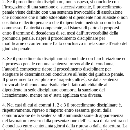
2. Se il procedimento disciplinare, non sospeso, si conclude con
l’irrogazione di una sanzione e, successivamente, il procedimento
penale viene definito con una sentenza irrevocabile di assoluzione
che riconosce che il fatto addebitato al dipendente non sussiste o non
costituisce illecito penale o che il dipendente medesimo non lo ha
commesso, l’autorità competente, ad istanza di parte da proporsi
entro il termine di decadenza di sei mesi dall’irrevocabilità della
pronuncia penale, riapre il procedimento disciplinare per
modificarne o confermarne l’atto conclusivo in relazione all’esito del
giudizio penale.
3. Se il procedimento disciplinare si conclude con l’archiviazione ed
il processo penale con una sentenza irrevocabile di condanna,
l’autorità competente riapre il procedimento disciplinare per
adeguare le determinazioni conclusive all’esito del giudizio penale.
Il procedimento disciplinare e’ riaperto, altresì, se dalla sentenza
irrevocabile di condanna risulta che il fatto addebitabile al
dipendente in sede disciplinare comporta la sanzione del
licenziamento, mentre ne e’ stata applicata una diversa.
4. Nei casi di cui ai commi 1, 2 e 3 il procedimento disciplinare è,
rispettivamente, ripreso o riaperto entro sessanta giorni dalla
comunicazione della sentenza all’amministrazione di appartenenza
del lavoratore ovvero dalla presentazione dell’istanza di riapertura ed
è concluso entro centottanta giorni dalla ripresa o dalla riapertura. La