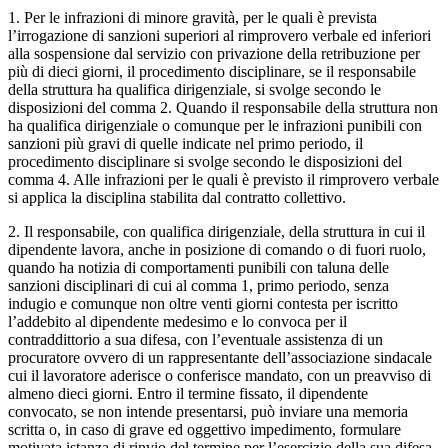
1. Per le infrazioni di minore gravità, per le quali è prevista
l’irrogazione di sanzioni superiori al rimprovero verbale ed inferiori
alla sospensione dal servizio con privazione della retribuzione per
più di dieci giorni, il procedimento disciplinare, se il responsabile
della struttura ha qualifica dirigenziale, si svolge secondo le
disposizioni del comma 2. Quando il responsabile della struttura non
ha qualifica dirigenziale o comunque per le infrazioni punibili con
sanzioni più gravi di quelle indicate nel primo periodo, il
procedimento disciplinare si svolge secondo le disposizioni del
comma 4. Alle infrazioni per le quali è previsto il rimprovero verbale
si applica la disciplina stabilita dal contratto collettivo.
2. Il responsabile, con qualifica dirigenziale, della struttura in cui il
dipendente lavora, anche in posizione di comando o di fuori ruolo,
quando ha notizia di comportamenti punibili con taluna delle
sanzioni disciplinari di cui al comma 1, primo periodo, senza
indugio e comunque non oltre venti giorni contesta per iscritto
l’addebito al dipendente medesimo e lo convoca per il
contraddittorio a sua difesa, con l’eventuale assistenza di un
procuratore ovvero di un rappresentante dell’associazione sindacale
cui il lavoratore aderisce o conferisce mandato, con un preavviso di
almeno dieci giorni. Entro il termine fissato, il dipendente
convocato, se non intende presentarsi, può inviare una memoria
scritta o, in caso di grave ed oggettivo impedimento, formulare
motivata istanza di rinvio del termine per l’esercizio della sua difesa.