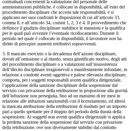
contrattuali concernenti la valutazione del personale delle
amministrazioni pubbliche, è collocato in disponibilità, all’esito del
procedimento disciplinare che accerta tale responsabilità, e si
applicano nei suoi confronti le disposizioni di cui all’articolo 33,
comma 8, e all’articolo 34, commi 1, 2, 3 e 4. Il provvedimento che
definisce il giudizio disciplinare stabilisce le mansioni e la qualifica
per le quali può avvenire l’eventuale ricollocamento. Durante il
periodo nel quale è collocato in disponibilità, il lavoratore non ha
diritto di percepire aumenti retributivi sopravvenuti.
3. Il mancato esercizio o la decadenza dell’azione disciplinare,
dovuti all’omissione o al ritardo, senza giustificato motivo, degli atti
del procedimento disciplinare o a valutazioni sull’insussistenza
dell’illecito disciplinare irragionevoli o manifestamente infondate, in
relazione a condotte aventi oggettiva e palese rilevanza disciplinare,
comporta, per i soggetti responsabili aventi qualifica dirigenziale,
l’applicazione della sanzione disciplinare della sospensione dal
servizio con privazione della retribuzione in proporzione alla gravità
dell’infrazione non perseguita, fino ad un massimo di tre mesi in
relazione alle infrazioni sanzionabili con il licenziamento, ed altresì
la mancata attribuzione della retribuzione di risultato per un importo
pari a quello spettante per il doppio del periodo della durata della
sospensione. Ai soggetti non aventi qualifica dirigenziale si applica
la predetta sanzione della sospensione dal servizio con privazione
della retribuzione, ove non diversamente stabilito dal contratto