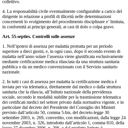
collettivo.
4. La responsabilità civile eventualmente configurabile a carico del
dirigente in relazione a profili di illiceità nelle determinazioni
concernenti lo svolgimento del procedimento disciplinare e’ limitata,
in conformità ai principi generali, ai casi di dolo o colpa grave.
Art. 55-septies. Controlli sulle assenze
1. Nell’ipotesi di assenza per malattia protratta per un periodo
superiore a dieci giorni, e, in ogni caso, dopo il secondo evento di
malattia nell’anno solare l’assenza viene giustificata esclusivamente
mediante certificazione medica rilasciata da una struttura sanitaria
pubblica o da un medico convenzionato con il Servizio sanitario
nazionale.
2. In tutti i casi di assenza per malattia la certificazione medica è
inviata per via telematica, direttamente dal medico o dalla struttura
sanitaria che la rilascia, all’Istituto nazionale della previdenza
sociale, secondo le modalità stabilite per la trasmissione telematica
dei certificati medici nel settore privato dalla normativa vigente, e in
particolare dal decreto del Presidente del Consiglio dei Ministri
previsto dall’articolo 50, comma 5-bis, del decreto-legge 30
settembre 2003, n. 269, convertito, con modificazioni, dalla legge 24
novembre 2003, n. 326, introdotto dall’articolo 1, comma 810, della
legge 27 dicembre 2006, n. 296, e dal predetto Istituto è