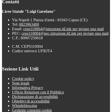
Contatti
Liceo Statale "Luigi Garofano"
Via Napoli 1 Piazza d'armi - 81043 Capua (CE)
Tel:
0823963400
Email:
ceps110004@istruzione.it
Link per inviare una mail
PEC:
ceps110004@pec.istruzione.it
Link per inviare una mail
C.F.: 80007250618
C.M. CEPS110004
Codice univoco UFRJT4
Sezione Link Utili
Cookie policy
Note legali
Informativa Privacy
Ufficio Relazioni con il Pubblico
Dichiarazione di accessibilità
Obiettivi di accessibilità
Whistleblowing
Gestione consensi cookie