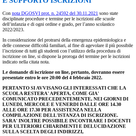
E SUPPORTO ISCRIZIONI
Con
nota DGOSVI prot. n. 24592 del 30.11.2021
sono state
disciplinate procedure e termine per le iscrizioni alle scuole
dell’infanzia e di ogni ordine e grado, per l’anno scolastico
2022/2023.
In considerazione del protrarsi della emergenza epidemiologica e
delle connesse difficoltà familiari, al fine di agevolare il più possibile
l’iscrizione di tutti gli studenti con l’utilizzo della procedura di
iscrizione on line, si dispone la proroga del termine per le iscrizioni
indicato nella citata nota.
Le domande di iscrizione on line, pertanto, dovranno essere
presentate entro le ore 20:00 del 4 febbraio 2022.
PERTANTO SI AVVISANO GLI INTERESSATI CHE LA
SCUOLA RESTERA' APERTA, COME GIA'
COMUNICATO PRECEDENTEMENTE, NEI GIORNI DI
LUNEDI, MERCOLE E VENERDI DALLE ORE 14.30
ALLE ORE 17.30 PER ASSISTENZA NELLA
COMPILAZIONE DELL'ISTANZA DI ISCRIZIONE.
SARA' INOLTRE POSSIBILE INCONTRARE I DOCENTI
PER ULTERIORI CHIARIMENTI E DELUCIDAZIONE
SULLA SCELTA DEGLI INDIRIZZI,