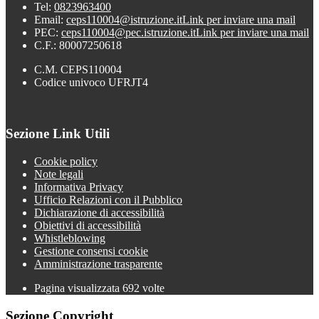
Tel:
0823963400
Email:
ceps110004@istruzione.it
Link per inviare una mail
PEC:
ceps110004@pec.istruzione.it
Link per inviare una mail
C.F.: 80007250618
C.M. CEPS110004
Codice univoco UFRJT4
Sezione Link Utili
Cookie policy
Note legali
Informativa Privacy
Ufficio Relazioni con il Pubblico
Dichiarazione di accessibilità
Obiettivi di accessibilità
Whistleblowing
Gestione consensi cookie
Amministrazione trasparente
Pagina visualizzata
692
volte
Sezione Copyright