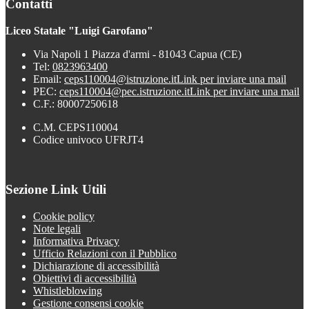
Contatti
Liceo Statale "Luigi Garofano"
Via Napoli 1 Piazza d'armi - 81043 Capua (CE)
Tel:
0823963400
Email:
ceps110004@istruzione.it
Link per inviare una mail
PEC:
ceps110004@pec.istruzione.it
Link per inviare una mail
C.F.: 80007250618
C.M. CEPS110004
Codice univoco UFRJT4
Sezione Link Utili
Cookie policy
Note legali
Informativa Privacy
Ufficio Relazioni con il Pubblico
Dichiarazione di accessibilità
Obiettivi di accessibilità
Whistleblowing
Gestione consensi cookie