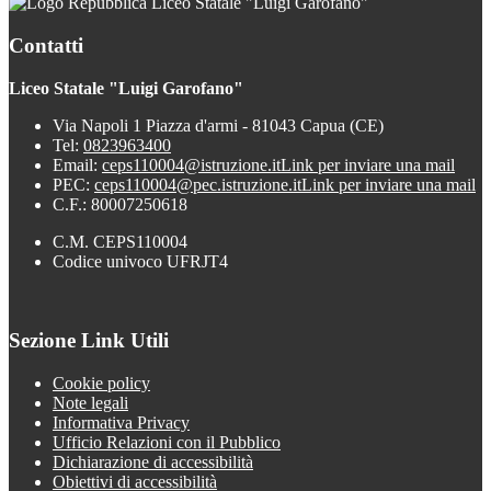
Liceo Statale "Luigi Garofano"
Contatti
Liceo Statale "Luigi Garofano"
Via Napoli 1 Piazza d'armi - 81043 Capua (CE)
Tel:
0823963400
Email:
ceps110004@istruzione.it
Link per inviare una mail
PEC:
ceps110004@pec.istruzione.it
Link per inviare una mail
C.F.: 80007250618
C.M. CEPS110004
Codice univoco UFRJT4
Sezione Link Utili
Cookie policy
Note legali
Informativa Privacy
Ufficio Relazioni con il Pubblico
Dichiarazione di accessibilità
Obiettivi di accessibilità