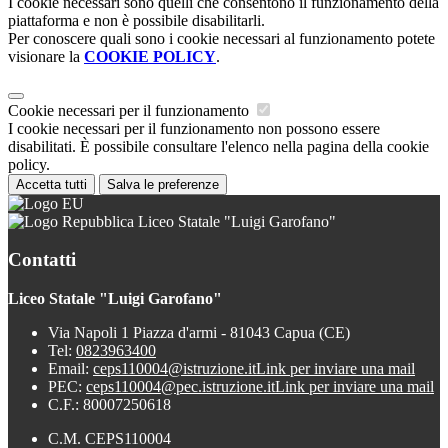
I cookie necessari sono quelli che consentono il funzionamento della
piattaforma e non è possibile disabilitarli.
Per conoscere quali sono i cookie necessari al funzionamento potete
visionare la
COOKIE POLICY
.
Cookie necessari per il funzionamento
I cookie necessari per il funzionamento non possono essere
disabilitati. È possibile consultare l'elenco nella pagina della cookie
policy.
Accetta tutti
Salva le preferenze
Liceo Statale "Luigi Garofano"
Contatti
Liceo Statale "Luigi Garofano"
Via Napoli 1 Piazza d'armi - 81043 Capua (CE)
Tel:
0823963400
Email:
ceps110004@istruzione.it
Link per inviare una mail
PEC:
ceps110004@pec.istruzione.it
Link per inviare una mail
C.F.: 80007250618
C.M. CEPS110004