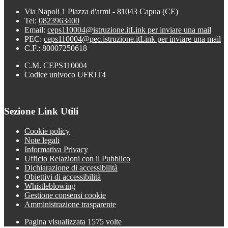
Via Napoli 1 Piazza d'armi - 81043 Capua (CE)
Tel:
0823963400
Email:
ceps110004@istruzione.it
Link per inviare una mail
PEC:
ceps110004@pec.istruzione.it
Link per inviare una mail
C.F.: 80007250618
C.M. CEPS110004
Codice univoco UFRJT4
Sezione Link Utili
Cookie policy
Note legali
Informativa Privacy
Ufficio Relazioni con il Pubblico
Dichiarazione di accessibilità
Obiettivi di accessibilità
Whistleblowing
Gestione consensi cookie
Amministrazione trasparente
Pagina visualizzata
1575
volte