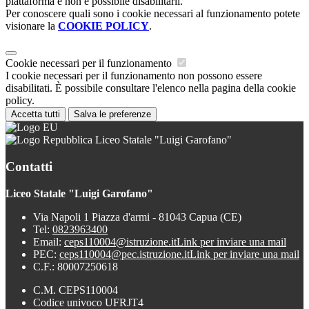
piattaforma e non è possibile disabilitarli.
Per conoscere quali sono i cookie necessari al funzionamento potete
visionare la
COOKIE POLICY
.
Cookie necessari per il funzionamento
I cookie necessari per il funzionamento non possono essere
disabilitati. È possibile consultare l'elenco nella pagina della cookie
policy.
Accetta tutti
Salva le preferenze
Liceo Statale "Luigi Garofano"
Contatti
Liceo Statale "Luigi Garofano"
Via Napoli 1 Piazza d'armi - 81043 Capua (CE)
Tel:
0823963400
Email:
ceps110004@istruzione.it
Link per inviare una mail
PEC:
ceps110004@pec.istruzione.it
Link per inviare una mail
C.F.: 80007250618
C.M. CEPS110004
Codice univoco UFRJT4