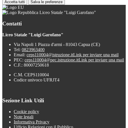
Accetta tutti
Salva le preferenze
Liceo Statale "Luigi Garofano"
Contatti
Liceo Statale "Luigi Garofano"
Via Napoli 1 Piazza d'armi - 81043 Capua (CE)
Tel:
0823963400
Email:
ceps110004@istruzione.it
Link per inviare una mail
PEC:
ceps110004@pec.istruzione.it
Link per inviare una mail
C.F.: 80007250618
C.M. CEPS110004
Codice univoco UFRJT4
Sezione Link Utili
Cookie policy
Note legali
Informativa Privacy
Ufficio Relazioni con il Pubblico