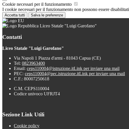
Cookie necessari per il funzionamento
I cookie necessari per il funzionamento non possono essere disabilitati.
Accetta tutti
Salva le preferenze
Liceo Statale "Luigi Garofano"
Contatti
Liceo Statale "Luigi Garofano"
Via Napoli 1 Piazza d'armi - 81043 Capua (CE)
Tel:
0823963400
Email:
ceps110004@istruzione.it
Link per inviare una mail
PEC:
ceps110004@pec.istruzione.it
Link per inviare una mail
C.F.: 80007250618
C.M. CEPS110004
Codice univoco UFRJT4
Sezione Link Utili
Cookie policy