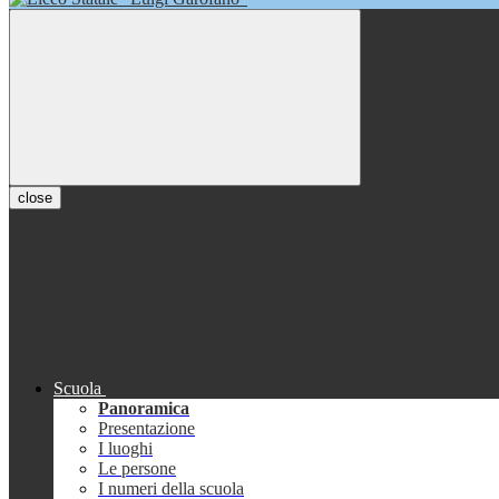
close
Scuola
Panoramica
Presentazione
I luoghi
Le persone
I numeri della scuola