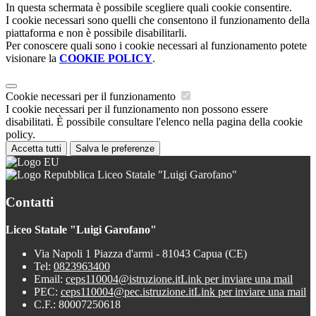
In questa schermata è possibile scegliere quali cookie consentire.
I cookie necessari sono quelli che consentono il funzionamento della
piattaforma e non è possibile disabilitarli.
Per conoscere quali sono i cookie necessari al funzionamento potete
visionare la
COOKIE POLICY
.
Cookie necessari per il funzionamento
I cookie necessari per il funzionamento non possono essere
disabilitati. È possibile consultare l'elenco nella pagina della cookie
policy.
Accetta tutti
Salva le preferenze
Liceo Statale "Luigi Garofano"
Contatti
Liceo Statale "Luigi Garofano"
Via Napoli 1 Piazza d'armi - 81043 Capua (CE)
Tel:
0823963400
Email:
ceps110004@istruzione.it
Link per inviare una mail
PEC:
ceps110004@pec.istruzione.it
Link per inviare una mail
C.F.: 80007250618