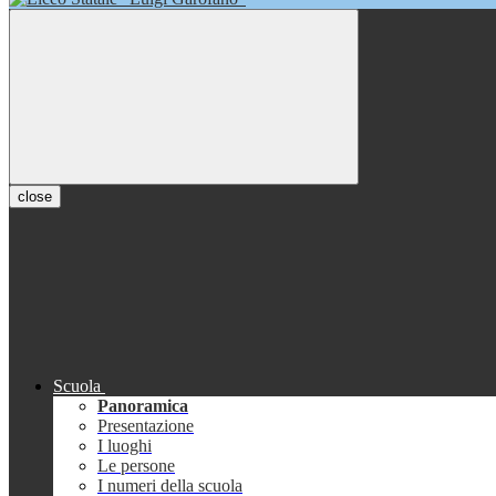
close
Scuola
Panoramica
Presentazione
I luoghi
Le persone
I numeri della scuola