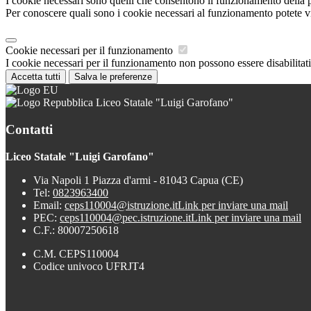
I cookie necessari sono quelli che consentono il funzionamento della pi
Per conoscere quali sono i cookie necessari al funzionamento potete v
Cookie necessari per il funzionamento
I cookie necessari per il funzionamento non possono essere disabilitati.
Accetta tutti
Salva le preferenze
Liceo Statale "Luigi Garofano"
Contatti
Liceo Statale "Luigi Garofano"
Via Napoli 1 Piazza d'armi - 81043 Capua (CE)
Tel:
0823963400
Email:
ceps110004@istruzione.it
Link per inviare una mail
PEC:
ceps110004@pec.istruzione.it
Link per inviare una mail
C.F.: 80007250618
C.M. CEPS110004
Codice univoco UFRJT4