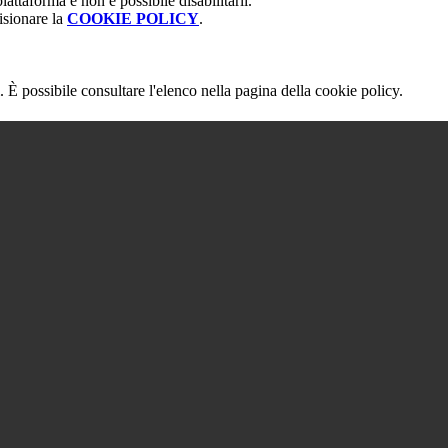
attaforma e non è possibile disabilitarli.
isionare la
COOKIE POLICY
.
 È possibile consultare l'elenco nella pagina della cookie policy.