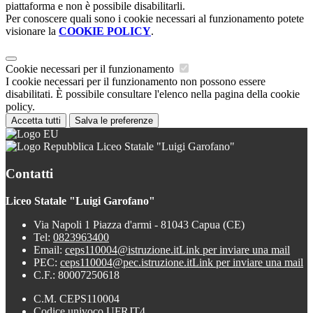
piattaforma e non è possibile disabilitarli.
Per conoscere quali sono i cookie necessari al funzionamento potete
visionare la
COOKIE POLICY
.
Cookie necessari per il funzionamento
I cookie necessari per il funzionamento non possono essere
disabilitati. È possibile consultare l'elenco nella pagina della cookie
policy.
Accetta tutti
Salva le preferenze
Liceo Statale "Luigi Garofano"
Contatti
Liceo Statale "Luigi Garofano"
Via Napoli 1 Piazza d'armi - 81043 Capua (CE)
Tel:
0823963400
Email:
ceps110004@istruzione.it
Link per inviare una mail
PEC:
ceps110004@pec.istruzione.it
Link per inviare una mail
C.F.: 80007250618
C.M. CEPS110004
Codice univoco UFRJT4