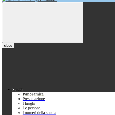
close
Scuola
Panoramica
Presentazione
I luoghi
Le persone
I numeri della scuola