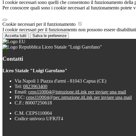
I cookie necessari sono quelli che consentono il funzionamento della pi
Per conoscere quali sono i cookie necessari al funzionamento potete v
Cookie necessari per il funzionamento
I cookie necessari per il funzionamento non possono essere disabilitati.
Accetta tutti
Salva le preferenze
Liceo Statale "Luigi Garofano"
Contatti
Liceo Statale "Luigi Garofano"
Via Napoli 1 Piazza d'armi - 81043 Capua (CE)
Tel:
0823963400
Email:
ceps110004@istruzione.it
Link per inviare una mail
PEC:
ceps110004@pec.istruzione.it
Link per inviare una mail
C.F.: 80007250618
C.M. CEPS110004
Codice univoco UFRJT4