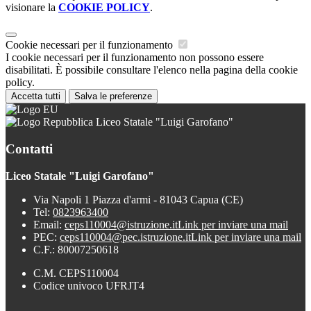
visionare la
COOKIE POLICY
.
Cookie necessari per il funzionamento
I cookie necessari per il funzionamento non possono essere
disabilitati. È possibile consultare l'elenco nella pagina della cookie
policy.
Accetta tutti
Salva le preferenze
Liceo Statale "Luigi Garofano"
Contatti
Liceo Statale "Luigi Garofano"
Via Napoli 1 Piazza d'armi - 81043 Capua (CE)
Tel:
0823963400
Email:
ceps110004@istruzione.it
Link per inviare una mail
PEC:
ceps110004@pec.istruzione.it
Link per inviare una mail
C.F.: 80007250618
C.M. CEPS110004
Codice univoco UFRJT4