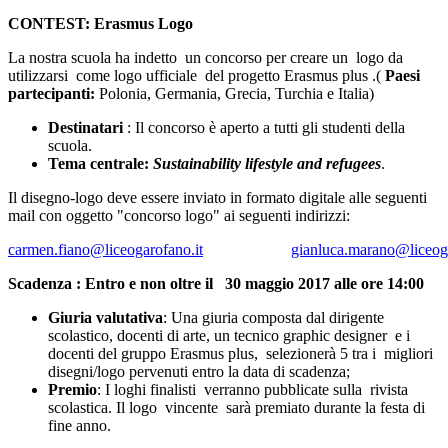
CONTEST: Erasmus Logo
La nostra scuola ha indetto un concorso per creare un logo da
utilizzarsi come logo ufficiale del progetto Erasmus plus .(
Paesi
partecipanti:
Polonia, Germania, Grecia, Turchia e Italia)
Destinatari
: Il concorso è aperto a tutti gli studenti della
scuola.
Tema centrale
:
Sustainability lifestyle and refugees
.
Il disegno-logo deve essere inviato in formato digitale alle seguenti
mail con oggetto "concorso logo" ai seguenti indirizzi:
carmen.fiano@liceogarofano.it
gianluca.marano@liceoga
Scadenza
: Entro e non oltre il 30 maggio 2017 alle ore 14:00
Giuria valutativa
: Una giuria composta dal dirigente
scolastico, docenti di arte, un tecnico graphic designer e i
docenti del gruppo Erasmus plus, selezionerà 5 tra i migliori
disegni/logo pervenuti entro la data di scadenza;
Premio
: I loghi finalisti verranno pubblicate sulla rivista
scolastica. Il logo vincente sarà premiato durante la festa di
fine anno.