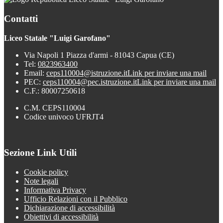
Contatti
Liceo Statale "Luigi Garofano"
Via Napoli 1 Piazza d'armi - 81043 Capua (CE)
Tel:
0823963400
Email:
ceps110004@istruzione.it
Link per inviare una mail
PEC:
ceps110004@pec.istruzione.it
Link per inviare una mail
C.F.: 80007250618
C.M. CEPS110004
Codice univoco UFRJT4
Sezione Link Utili
Cookie policy
Note legali
Informativa Privacy
Ufficio Relazioni con il Pubblico
Dichiarazione di accessibilità
Obiettivi di accessibilità