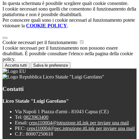
In questa schermata è possibile scegliere quali cookie consentire.
I cookie necessari sono quelli che consentono il funzionamento della
piattaforma e non è possibile disabilitarli.
Per conoscere quali sono i cookie necessari al funzionamento potete
visionare la
COOKIE POLICY
.
Cookie necessari per il funzionamento
I cookie necessari per il funzionamento non possono essere
disabilitati. È possibile consultare l'elenco nella pagina della cookie
policy.
Accetta tutti
Salva le preferenze
Liceo Statale "Luigi Garofano"
Contatti
Liceo Statale "Luigi Garofano"
Via Napoli 1 Piazza d'armi - 81043 Capua (CE)
Tel:
0823963400
Email:
ceps110004@istruzione.it
Link per inviare una mail
PEC:
ceps110004@pec.istruzione.it
Link per inviare una mail
C.F.: 80007250618