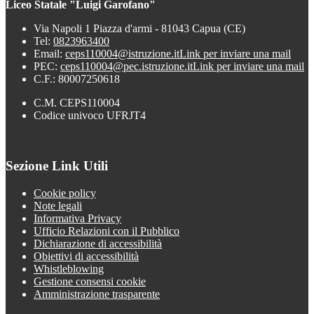
Liceo Statale "Luigi Garofano"
Via Napoli 1 Piazza d'armi - 81043 Capua (CE)
Tel:
0823963400
Email:
ceps110004@istruzione.it
Link per inviare una mail
PEC:
ceps110004@pec.istruzione.it
Link per inviare una mail
C.F.: 80007250618
C.M. CEPS110004
Codice univoco UFRJT4
Sezione Link Utili
Cookie policy
Note legali
Informativa Privacy
Ufficio Relazioni con il Pubblico
Dichiarazione di accessibilità
Obiettivi di accessibilità
Whistleblowing
Gestione consensi cookie
Amministrazione trasparente