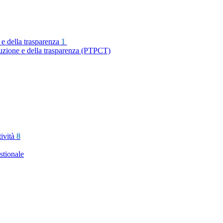
 e della trasparenza
1
ruzione e della trasparenza (PTPCT)
tività
8
stionale