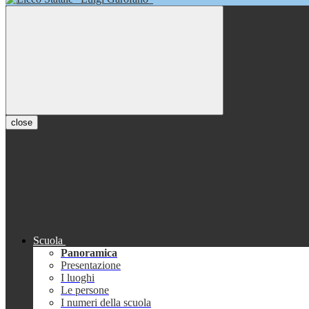
close
Scuola
Panoramica
Presentazione
I luoghi
Le persone
I numeri della scuola