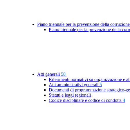
Piano triennale per la prevenzione della corruzione
Piano triennale per la prevenzione della cor
Atti generali
58
Riferimenti normativi su organizzazione e at
Atti amministrativi generali
5
Documenti di programmazione strategico-ge
Statuti e leggi regionali
Codice disciplinare e codice di condotta
4