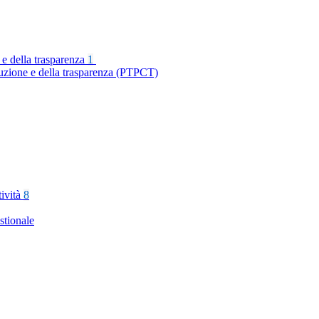
 e della trasparenza
1
ruzione e della trasparenza (PTPCT)
tività
8
stionale