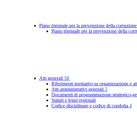
Piano triennale per la prevenzione della corruzione
Piano triennale per la prevenzione della cor
Atti generali
58
Riferimenti normativi su organizzazione e at
Atti amministrativi generali
5
Documenti di programmazione strategico-ge
Statuti e leggi regionali
Codice disciplinare e codice di condotta
4