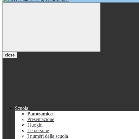
close
Scuola
Panoramica
Presentazione
I luoghi
Le persone
I numeri della scuola