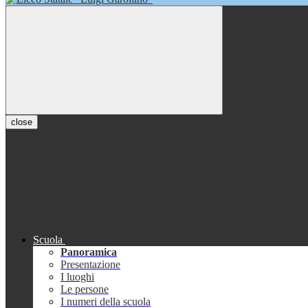
close
Scuola
Panoramica
Presentazione
I luoghi
Le persone
I numeri della scuola