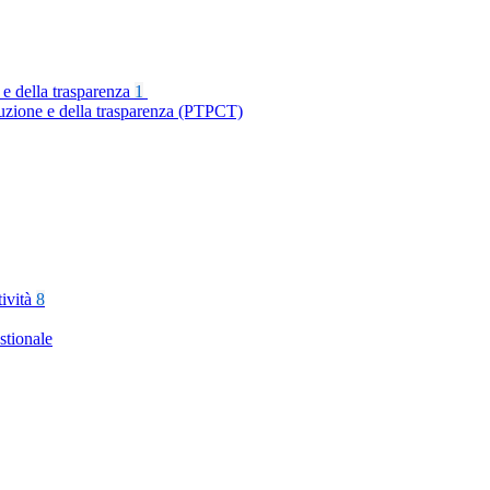
 e della trasparenza
1
ruzione e della trasparenza (PTPCT)
tività
8
stionale