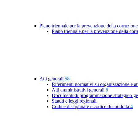
Piano triennale per la prevenzione della corruzione
Piano triennale per la prevenzione della cor
Atti generali
58
Riferimenti normativi su organizzazione e at
Atti amministrativi generali
5
Documenti di programmazione strategico-ge
Statuti e leggi regionali
Codice disciplinare e codice di condotta
4