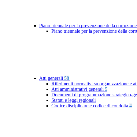
Piano triennale per la prevenzione della corruzione
Piano triennale per la prevenzione della cor
Atti generali
58
Riferimenti normativi su organizzazione e at
Atti amministrativi generali
5
Documenti di programmazione strategico-ge
Statuti e leggi regionali
Codice disciplinare e codice di condotta
4