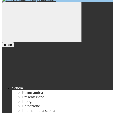
close
Scuola
Panoramica
Presentazione
I luoghi
Le persone
I numeri della scuola