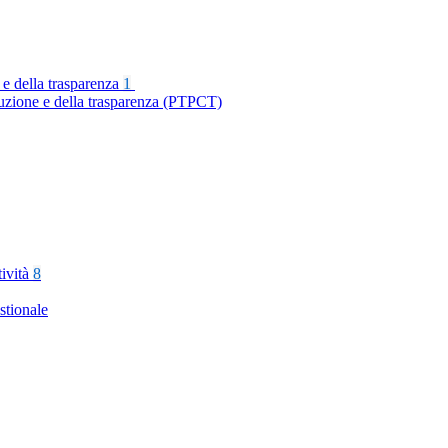
 e della trasparenza
1
ruzione e della trasparenza (PTPCT)
tività
8
stionale